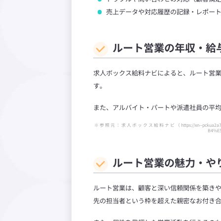
売上データや対応履歴の記録・レポー
ルート営業の年収・給
求人ボックス給料ナビによると、ルート営業
す。
また、アルバイト・パートや派遣社員の平均時給は
※ 参 照 元 ： 求 人 ボ ッ ク ス 給 料 ナ ビ （ https://xn--pc
B4%E
ルート営業の魅力・や
ルート営業は、顧客と深い信頼関係を築き
先の担当者という枠を超えた親密なお付き